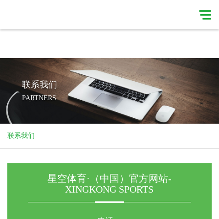
星空体育·（中国）官方网站
星空体育·（中国）
官方网站-
集团简介
XINGKONG
联系我们
PARTNERS
SPORTS
我们的服务
我们的优势
联系我们
新闻简讯
合作伙伴
联系我们
星空体育·（中国）官方网站-
XINGKONG SPORTS